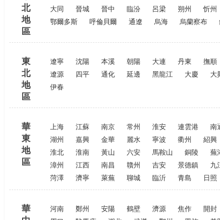
北
大同
晉城
晉中
臨汾
呂梁
朔州
忻州
地
鄂爾多斯
呼倫貝爾
通遼
烏海
烏蘭察布
區
東
遼寧
沈陽
本溪
朝陽
大連
丹東
撫順
北
遼源
四平
通化
延邊
黑龍江
大慶
大
地
伊春
區
華
上海
江蘇
南京
常州
淮安
連雲港
南
東
湖州
嘉興
金華
麗水
寧波
衢州
紹興
地
淮北
淮南
黃山
六安
馬鞍山
銅陵
蕪
區
漳州
江西
南昌
贛州
吉安
景德鎮
九
菏澤
濟寧
萊蕪
聊城
臨沂
青島
日照
華
河南
鄭州
安陽
鶴壁
濟源
焦作
開封