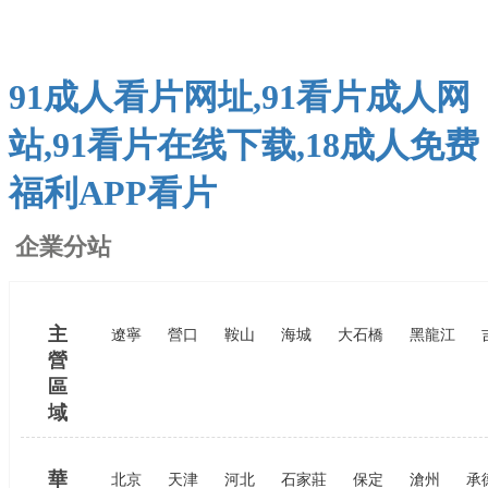
91成人看片网址,91看片成人网
站,91看片在线下载,18成人免费
福利APP看片
企業分站
主
遼寧
營口
鞍山
海城
大石橋
黑龍江
營
區
域
華
北京
天津
河北
石家莊
保定
滄州
承