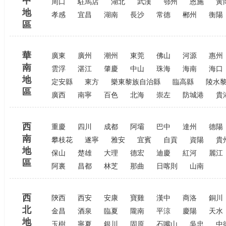
中
周口
駐馬店
湖北
武漢
鄂州
恩施
黃
地
孝感
宜昌
湖南
長沙
常德
郴州
衡陽
區
華
廣東
廣州
潮州
東莞
佛山
河源
惠州
南
雲浮
湛江
肇慶
中山
珠海
海南
海口
地
定安縣
東方
樂東黎族自治縣
臨高縣
陵水
區
廣西
南寧
百色
北海
崇左
防城港
貴
西
重慶
四川
成都
阿壩
巴中
達州
德陽
南
攀枝花
遂寧
雅安
宜賓
自貢
資陽
貴
地
保山
楚雄
大理
德宏
迪慶
紅河
麗江
區
阿裏
昌都
林芝
那曲
日喀則
山南
西
陝西
西安
安康
寶雞
漢中
商洛
銅川
北
金昌
酒泉
臨夏
隴南
平涼
慶陽
天水
地
玉樹
寧夏
銀川
固原
石嘴山
吳忠
中